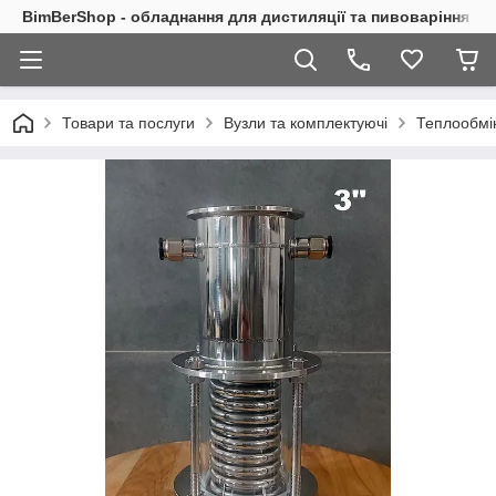
BimBerShop - обладнання для дистиляції та пивоваріння
Товари та послуги
Вузли та комплектуючі
Теплообмі