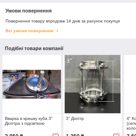
Умови повернення
Повернення товару впродовж 14 днів за рахунок покупця
Всі умови повернення
Подібні товари компанії
Вварка в кришку куба 3"
3" Діоптр
4" К
Діоптра з підсвіткою
(сег
коло