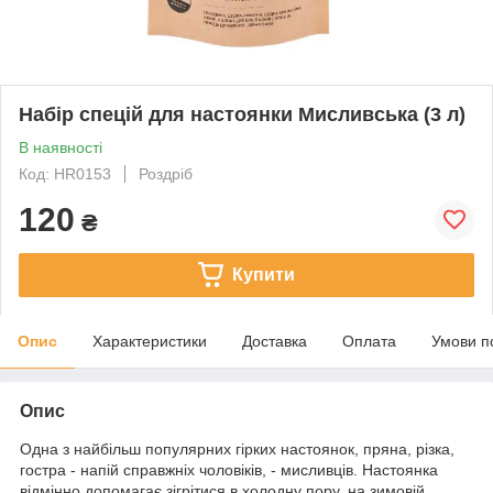
Набір спецій для настоянки Мисливська (3 л)
В наявності
Код: HR0153
Роздріб
120
₴
Купити
Опис
Характеристики
Доставка
Оплата
Умови п
Опис
Одна з найбільш популярних гірких настоянок, пряна, різка,
гостра - напій справжніх чоловіків, - мисливців. Настоянка
відмінно допомагає зігрітися в холодну пору, на зимовій