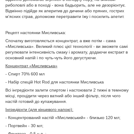
риболовлі або в поході - вона бадьорить, але не дезорієнтує.
Відмінно підійде як аперитив до дичини або пряних, гострих
м'ясних страв, допоможе перетравити їжу і посилить апетит.
Рецепт настоянки Мисливська:
Спочатку виготовляється концентрат, а вже потім - сама
«Мисливська». Великий плюс цієї технології - ви зможете самі
регулювати інтенсивність смаку і аромату, додаючи екстракт в
основний напій і по чуть-чуть його дегустуючи.
Концентрат «Мисливська»
- Спирт 70% 600 мл
- Набір спецій Hot Rod для настоянки Мисливська
Всі інгредієнти залити спиртом і настоювати 2 тижні в темному
місці, процідити через ватний або інший фільтр, після чого
настій готовий до купажування.
Інгредієнти (для кінцевого напою):
- Концентрований настій «Мисливський» - близько 120 мл;
- Портвейн - 30 мл;
- Фруктоза - 0.5 ч.л .;