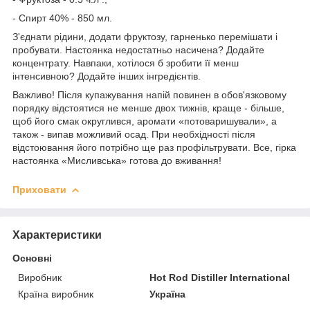
- Спирт 40% - 850 мл.
З'єднати рідини, додати фруктозу, гарненько перемішати і
пробувати. Настоянка недостатньо насичена? Додайте
концентрату. Навпаки, хотілося б зробити її менш
інтенсивною? Додайте інших інгредієнтів.
Важливо! Після купажування напій повинен в обов'язковому
порядку відстоятися не менше двох тижнів, краще - більше,
щоб його смак округлився, аромати «потоваришували», а
також - випав можливий осад. При необхідності після
відстоювання його потрібно ще раз профільтрувати. Все, гірка
настоянка «Мисливська» готова до вживання!
Приховати
Характеристики
Основні
Виробник
Hot Rod Distiller International
Країна виробник
Україна