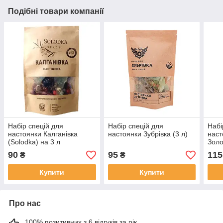
Подібні товари компанії
Набір спецій для
Набір спецій для
Набі
настоянки Калганівка
настоянки Зубрівка (3 л)
наст
(Solodka) на 3 л
Золо
90
95
115
₴
₴
Купити
Купити
Про нас
100% позитивних з 6 відгуків за рік