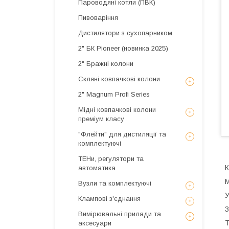
Пароводяні котли (ПВК)
Пивоваріння
Дистилятори з сухопарником
2" БК Pioneer (новинка 2025)
2" Бражні колони
Скляні ковпачкові колони
2" Magnum Profi Series
Мідні ковпачкові колони
преміум класу
"Флейти" для дистиляції та
комплектуючі
ТЕНи, регулятори та
К
автоматика
М
Вузли та комплектуючі
У
Клампові з'єднання
З
Вимірювальні прилади та
Т
аксесуари