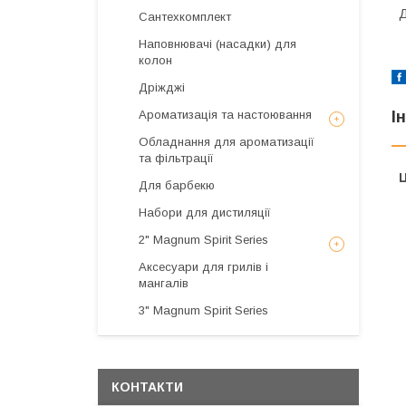
Д
Сантехкомплект
Наповнювачі (насадки) для
колон
Дріжджі
І
Ароматизація та настоювання
Обладнання для ароматизації
та фільтрації
Ц
Для барбекю
Набори для дистиляції
2" Magnum Spirit Series
Аксесуари для грилів і
мангалів
3" Magnum Spirit Series
КОНТАКТИ