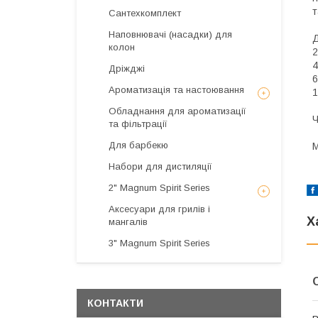
т
Сантехкомплект
Наповнювачі (насадки) для
колон
2
4
Дріжджі
6
Ароматизація та настоювання
1
Обладнання для ароматизації
Ч
та фільтрації
Для барбекю
M
Набори для дистиляції
2" Magnum Spirit Series
Аксесуари для грилів і
Х
мангалів
3" Magnum Spirit Series
КОНТАКТИ