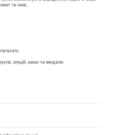
омат та смак.
езультату.
уктів, спецій, какао та мигдалю.