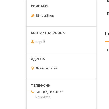
В
К
BimberShop
І
Сергій
Ц
Львів, Україна
+380 (66) 455-48-77
Менеджер