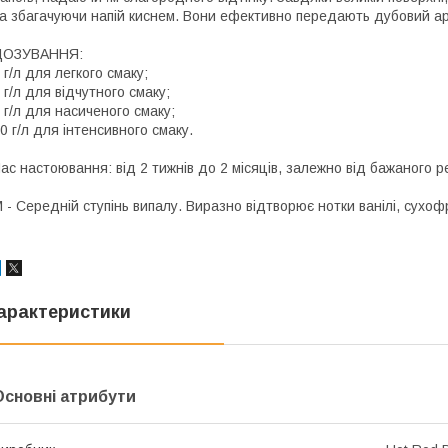
а збагачуючи напій киснем. Вони ефективно передають дубовий ар
ДОЗУВАННЯ:
 г/л для легкого смаку;
 г/л для відчутного смаку;
 г/л для насиченого смаку;
0 г/л для інтенсивного смаку.
ас настоювання: від 2 тижнів до 2 місяців, залежно від бажаного р
 - Середній ступінь випалу. Виразно відтворює нотки ванілі, сухофр
арактеристики
Основні атрибути