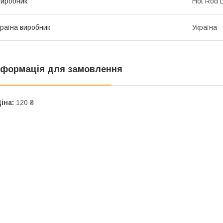
иробник
Hot Rod Di
раїна виробник
Україна
нформація для замовлення
іна:
120 ₴