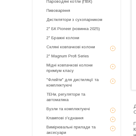
Пароводяні котли (ПВК)
Пивоваріння
Дистилятори з сухопарником
2" БК Pioneer (новинка 2025)
2" Бражні колони
Скляні ковпачкові колони
2" Magnum Profi Series
Мідні ковпачкові колони
преміум класу
"Флейти" для дистиляції та
комплектуючі
ТЕНи, регулятори та
автоматика
Вузли та комплектуючі
Клампові з'єднання
Вимірювальні прилади та
К
аксесуари
н