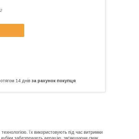
2
ротягом 14 днів
за рахунок покупця
 технологією. Їх використовують під час витримки
, кубіки забезпечують аерацію, зм'якшуючи смак