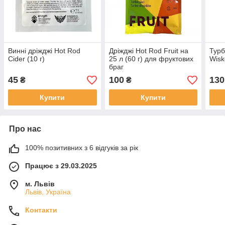
Винні дріжджі Hot Rod
Дріжджі Hot Rod Fruit на
Турб
Cider (10 г)
25 л (60 г) для фруктових
Wisk
браг
45
100
130
₴
₴
Купити
Купити
Про нас
100% позитивних з 6 відгуків за рік
Працює з 29.03.2025
м. Львів
Львів, Україна
Контакти