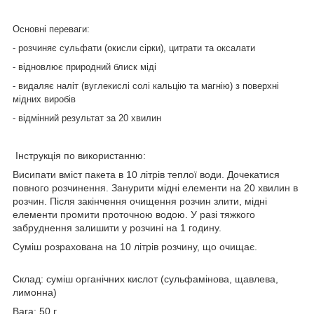
Основні переваги:
- розчиняє сульфати (окисли сірки), цитрати та оксалати
- відновлює природний блиск міді
- видаляє наліт (вуглекислі солі кальцію та магнію) з поверхні
мідних виробів
- відмінний результат за 20 хвилин
Інструкція по використанню:
Висипати вміст пакета в 10 літрів теплої води. Дочекатися
повного розчинення. Занурити мідні елементи на 20 хвилин в
розчин. Після закінчення очищення розчин злити, мідні
елементи промити проточною водою. У разі тяжкого
забруднення залишити у розчині на 1 годину.
Суміш розрахована на 10 літрів розчину, що очищає.
Склад:
суміш органічних кислот (сульфамінова, щавлева,
лимонна)
Вага:
50 г