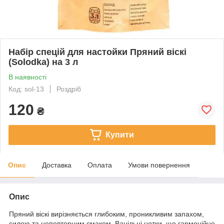
Набір спецій для настойки Пряний віскі
(Solodka) на 3 л
В наявності
Код: sol-13
Роздріб
120
₴
Купити
Опис
Доставка
Оплата
Умови повернення
Опис
Пряний віскі вирізняється глибоким, проникливим запахом,
силою та неповторним смаком. Ванільні нотки, що гармонійно