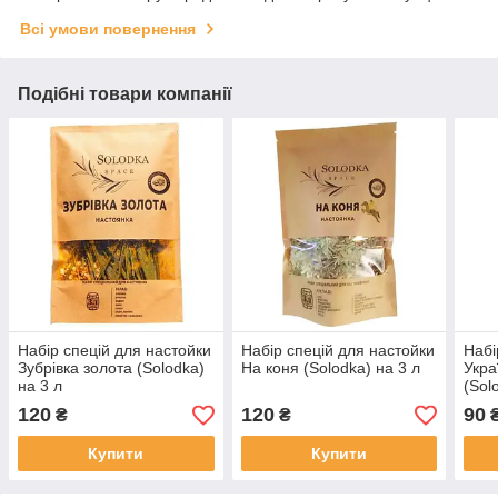
Всі умови повернення
Подібні товари компанії
Набір спецій для настойки
Набір спецій для настойки
Набі
Зубрівка золота (Solodka)
На коня (Solodka) на 3 л
Укра
на 3 л
(Sol
120
120
90
₴
₴
Купити
Купити