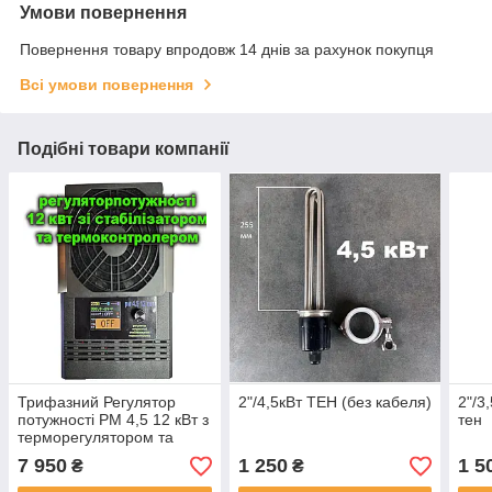
Умови повернення
Повернення товару впродовж 14 днів за рахунок покупця
Всі умови повернення
Подібні товари компанії
Трифазний Регулятор
2"/4,5кВт ТЕН (без кабеля)
2"/3
потужності РМ 4,5 12 кВт з
тен
терморегулятором та
стабілізатором потужності
7 950
1 250
1 5
₴
₴