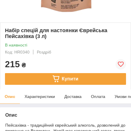
Набір спецій для настоянки Єврейська
Пейсахівка (3 л)
В наявності
Код: HR0340
Роздріб
215
₴
Купити
Опис
Характеристики
Доставка
Оплата
Умови п
Опис
Пейсахівка - традиційний єврейський алкоголь, дозволений до
вживання на Великдень. Напій має карамельний запах, трохи