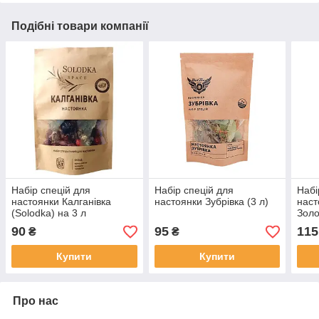
Подібні товари компанії
Набір спецій для
Набір спецій для
Набі
настоянки Калганівка
настоянки Зубрівка (3 л)
наст
(Solodka) на 3 л
Золо
90
95
115
₴
₴
Купити
Купити
Про нас