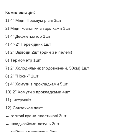
Комплектація:
1) 4" Мідні Преміум рівні 3шт
2) Мідні ковпачки з тарілками 3шт
3) 4" Дефлегматор 1шт
4) 4"-2" Перехідник 1шт
5) 2" Відводи 2шт (один з ніпелем)
6) Термометр 1шт
7) 2" Холодильник (подовжений, 50см) 1шт
8) 2" "Носик" 1шт
9) 4" Хомути з прокладками 5шт
10) 2" Хомути з прокладками 4шт
11) Інструкція
12) Сантехкомлект:
→ голкові крани пластикові 2шт
→ швидкозйоми латунь 2шт
→ трійники пластикові 2шт