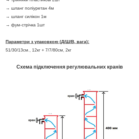
→ шланг поліуретан 4м
→ шланг силікон 1м
→ фум-стрічка 1шт
Параметри з упаковкою (Д/Ш/В, вага):
51/30/13см., 12кг + 7/7/80см, 2кг
Схема підключення регулювальних кранів