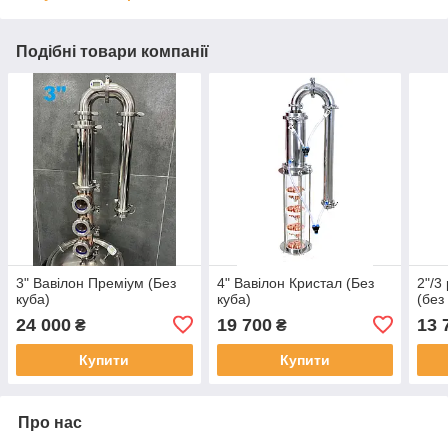
Подібні товари компанії
3" Вавілон Преміум (Без
4" Вавілон Кристал (Без
2"/3
куба)
куба)
(без
24 000
19 700
13 
₴
₴
Купити
Купити
Про нас