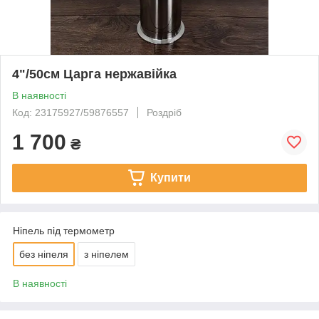
4"/50см Царга нержавійка
В наявності
Код: 23175927/59876557
Роздріб
1 700
₴
Купити
Ніпель під термометр
без ніпеля
з ніпелем
В наявності