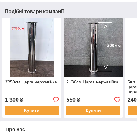
Подібні товари компанії
3"/50см Царга нержавійка
2"/30см Царга нержавійка
5шт 
царг
нерж
1 300
550
240
₴
₴
Купити
Купити
Про нас