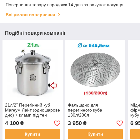
Повернення товару впродовж 14 днів за рахунок покупця
Всі умови повернення
Подібні товари компанії
21л/2" Перегінний куб
Фальшдно для
Мідн
Магнум Лайт (одношарове
перегінного куба
фірм
дно) + кламп під тен
130л/200л
кубу
4 100
3 950
6 9
₴
₴
Купити
Купити