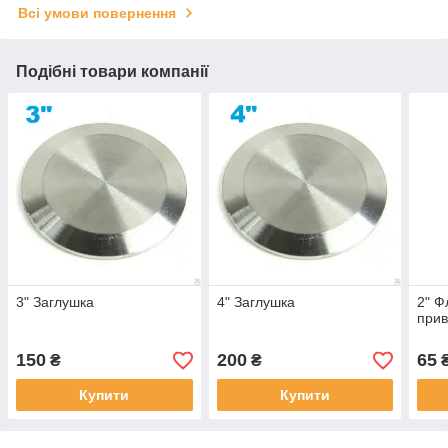
Всі умови повернення
Подібні товари компанії
3" Заглушка
4" Заглушка
2" Ф
прив
150
200
65
₴
₴
Купити
Купити