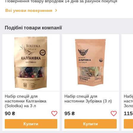
Повернення товару впродовж 14 днів за рахунок покупця
Всі умови повернення
Подібні товари компанії
Набір спецій для
Набір спецій для
Набі
настоянки Калганівка
настоянки Зубрівка (3 л)
наст
(Solodka) на 3 л
Золо
90
95
115
₴
₴
Купити
Купити