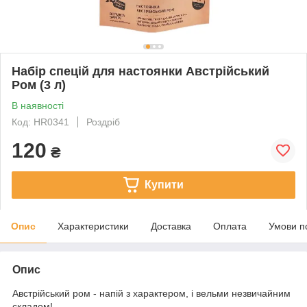
Набір спецій для настоянки Австрійський
Ром (3 л)
В наявності
Код: HR0341
Роздріб
120
₴
Купити
Опис
Характеристики
Доставка
Оплата
Умови п
Опис
Австрійський ром - напій з характером, і вельми незвичайним
складом!