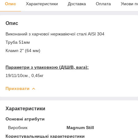
Опис
Характеристики
Доставка
Оплата
Умови п
Опис
Виконаний з харчової нержавіючої сталі AISI 304
Труба 51мм
Кламп 2" (64 мм)
Параметри з упаковкою (Д/Ш/В, вага):
19/11/10см., 0,45кг
Приховати
Характеристики
Основні атрибути
Виробник
Magnum Still
Користувальницькі характеристики