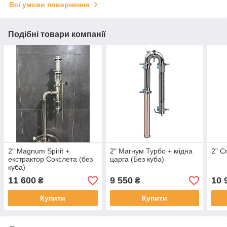
Всі умови повернення
Подібні товари компанії
2" Magnum Spirit +
2" Магнум Турбо + мідна
2" Cr
екстрактор Сокслета (без
царга (Без куба)
куба)
11 600
9 550
10 
₴
₴
Купити
Купити