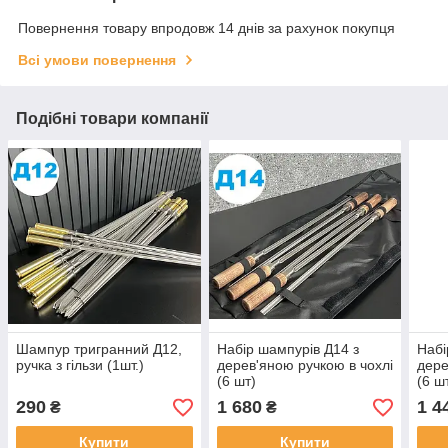
Повернення товару впродовж 14 днів за рахунок покупця
Всі умови повернення
Подібні товари компанії
Шампур тригранний Д12,
Набір шампурів Д14 з
Набі
ручка з гільзи (1шт.)
дерев'яною ручкою в чохлі
дере
(6 шт)
(6 ш
290
1 680
1 4
₴
₴
Купити
Купити