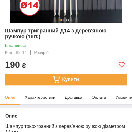
Шампур тригранний Д14 з дерев'яною
ручкою (1шт.)
В наявності
Код: Ш3-14
Роздріб
190
₴
Купити
Опис
Характеристики
Доставка
Оплата
Умови п
Опис
Шампур трьохгранний з дерев'яною ручкою діаметром