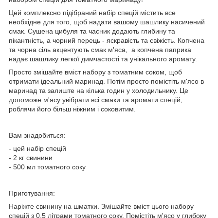
Цей комплексно підібраний набір спецій містить все
необхідне для того, щоб надати вашому шашлику насичений
смак. Сушена цибуля та часник додають глибину та
пікантність, а чорний перець - яскравість та свіжість. Копчена
та чорна сіль акцентують смак м'яса, а копчена паприка
надає шашлику легкої димчастості та унікального аромату.
Просто змішайте вміст набору з томатним соком, щоб
отримати ідеальний маринад. Потім просто помістіть м'ясо в
маринад та залиште на кілька годин у холодильнику. Це
допоможе м'ясу увібрати всі смаки та аромати спецій,
роблячи його більш ніжним і соковитим.
Вам знадобиться:
- цей набір спецій
- 2 кг свинини
- 500 мл томатного соку
Приготування:
Наріжте свинину на шматки. Змішайте вміст цього набору
спецій з 0,5 літрами томатного соку. Помістіть м'ясо у глибоку