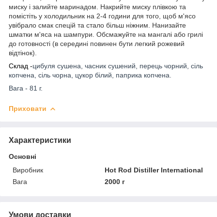
миску і залийте маринадом. Накрийте миску плівкою та
помістіть у холодильник на 2-4 години для того, щоб м'ясо
увібрало смак спецій та стало більш ніжним. Нанизайте
шматки м'яса на шампури. Обсмажуйте на мангалі або грилі
до готовності (в середині повинен бути легкий рожевий
відтінок).
Склад -
цибуля сушена, часник сушений, перець чорний, сіль
копчена, сіль чорна, цукор білий, паприка копчена.
Вага - 81 г.
Приховати
Характеристики
Основні
Виробник
Hot Rod Distiller International
Вага
2000 г
Умови доставки