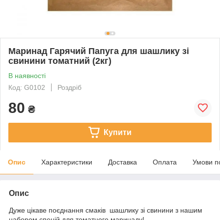
Маринад Гарячий Папуга для шашлику зі
свинини томатний (2кг)
В наявності
Код: G0102
Роздріб
80
₴
Купити
Опис
Характеристики
Доставка
Оплата
Умови п
Опис
Дуже цікаве поєднання смаків шашлику зі свинини з нашим
набором спецій для томатного маринаду!