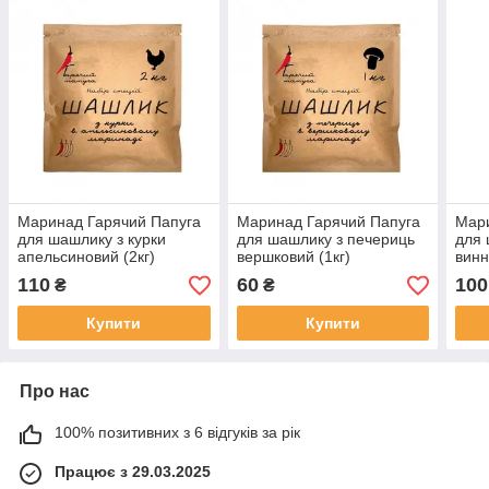
Маринад Гарячий Папуга
Маринад Гарячий Папуга
Мари
для шашлику з курки
для шашлику з печериць
для 
апельсиновий (2кг)
вершковий (1кг)
винн
110
60
100
₴
₴
Купити
Купити
Про нас
100% позитивних з 6 відгуків за рік
Працює з 29.03.2025