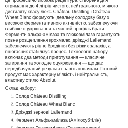
це професійно зібрана рецептура, створена для
отримання до 4 літрів чистого, нейтрального, м’якого
дистиляту класу люкс. Château Distilling і Château
Wheat Blanc формують ідеальну солодову базу з
високою ферментативною активністю, забезпечуючи
глибоке оцукрювання та чистий профіль браги.
Ферменти альфа-амілаза та глюкоамілаза гарантують
повне розщеплення крохмалю, дріжджі Lallemand
забезпечують рівне бродіння без різких запахів, а
піногасник стабілізує процес. Технологія набору
включає два методи приготування — класичне
затирання та холодне оцукрювання — що дає
передбачуваний результат навіть новачкам. Готовий
продукт має характерну м’якість і нейтральність,
властиву стилю Absolut.
Склад набору:
Солод Château Distilling
Солод Château Wheat Blanc
Дріжджі зернові Lallemand
Фермент Альфа-амілаза (Амілосубтілін)