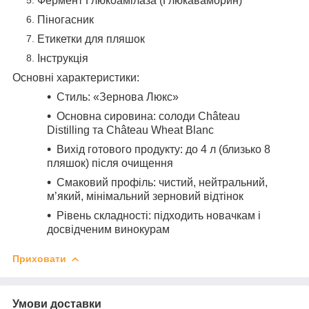
Фермент Глюкоамілаза (Глюкаваморин)
Піногасник
Етикетки для пляшок
Інструкція
Основні характеристики:
Стиль: «Зернова Люкс»
Основна сировина: солоди Château
Distilling та Château Wheat Blanc
Вихід готового продукту: до 4 л (близько 8
пляшок) після очищення
Смаковий профіль: чистий, нейтральний,
м’який, мінімальний зерновий відтінок
Рівень складності: підходить новачкам і
досвідченим винокурам
Приховати
Умови доставки