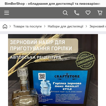
BimBerShop - обладнання для дистиляції та пивоваріння
Товари та послуги
Набори для дистиляції
Зерновий 