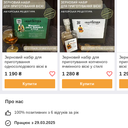
Зерновий набір для
Зерновий набір для
Зерн
приготування
приготування копченого
приг
односолодового віскі в
ячмінного віскі у стилі
віскі
стилі Jack Daniel’s
Highland Park
Tenn
1 190
1 280
1 2
₴
₴
Купити
Купити
Про нас
100% позитивних з 6 відгуків за рік
Працює з 29.03.2025