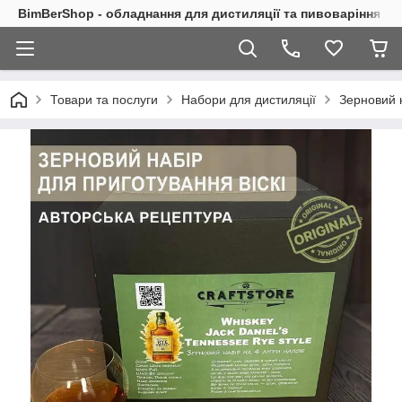
BimBerShop - обладнання для дистиляції та пивоваріння
Товари та послуги
Набори для дистиляції
Зерновий н