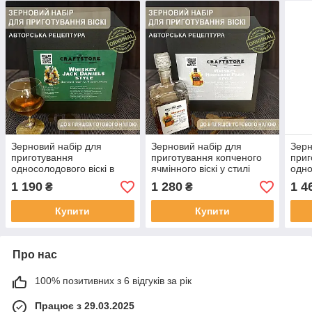
Зерновий набір для
Зерновий набір для
Зерн
приготування
приготування копченого
приг
односолодового віскі в
ячмінного віскі у стилі
одно
стилі Jack Daniel’s
Highland Park
стил
1 190
1 280
1 4
₴
₴
Купити
Купити
Про нас
100% позитивних з 6 відгуків за рік
Працює з 29.03.2025